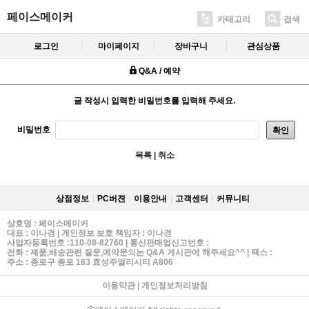
페이스메이커
카테고리
검색
로그인
마이페이지
장바구니
관심상품
Q&A / 예약
글 작성시 입력한 비밀번호를 입력해 주세요.
비밀번호
확인
목록
|
취소
상점정보
PC버젼
이용안내
고객센터
커뮤니티
상호명 : 페이스메이커
대표 : 이나경 | 개인정보 보호 책임자 : 이나경
사업자등록번호 :110-08-82760 | 통신판매업신고번호 :
전화 : 제품,배송관련 질문,예약문의는 Q&A 게시판에 해주세요^^ | 팩스 :
주소 : 종로구 종로 183 효성주얼리시티 A806
이용약관
|
개인정보처리방침