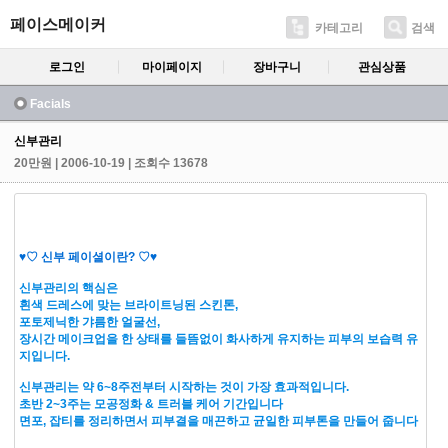
페이스메이커
카테고리
검색
로그인
마이페이지
장바구니
관심상품
Facials
신부관리
20만원
| 2006-10-19 | 조회수 13678
♥♡ 신부 페이셜이란? ♡♥
신부관리의 핵심은
흰색 드레스에 맞는 브라이트닝된 스킨톤,
포토제닉한 갸름한 얼굴선,
장시간 메이크업을 한 상태를 들뜸없이 화사하게 유지하는 피부의 보습력 유
지입니다.
신부관리는 약 6~8주전부터 시작하는 것이 가장 효과적입니다.
초반 2~3주는 모공정화 & 트러블 케어 기간입니다
면포, 잡티를 정리하면서 피부결을 매끈하고 균일한 피부톤을 만들어 줍니다