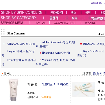
Skin Concerns
Skin 
Alpha Lipoic Acid/항산화,탄
AHA/각질,피부유연(4)
BHA/각질,모공(1
력,모공(0)
Enzyme/피지,각질,모공
Kojic Acid/브라이
Hyaluronic Acid/수분(0)
(1)
트닝(0)
Retinol/탄력,피부결개선
Vitamin C/항산화,탄력,브라
(0)
이트닝(0)
총 4건
정렬 :
[높은가격
제 품 
제 품 명 :
파로리산 AHA 마스크
제 조 
200 ml
14회
판매가격 :
84,000원
판매가