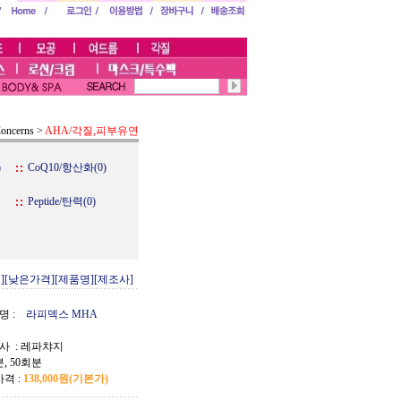
Concerns
>
AHA/각질,피부유연
)
CoQ10/항산화(0)
Peptide/탄력(0)
]
[낮은가격]
[제품명]
[제조사]
명 :
라피덱스 MHA
사 :
레파챠지
분, 50회분
격 :
138,000원
(기본가)