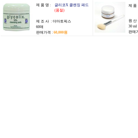
제 품 명 :
글리코X 클렌징 패드
제 품 
(품절)
원 산 
제 조 사 :
더마토픽스
30 ml
60매
판매가
판매가격 :
60,000원