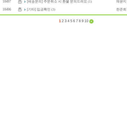
18497
[배송문의] 주문취소 시 환불 문의드려요
채윤지
(1)
18496
[기타] 입금확인
한준희
(3)
1
2
3
4
5
6
7
8
9
10