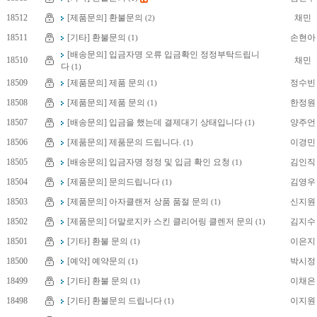
18512
[제품문의] 환불문의
채민
(2)
18511
[기타] 환불문의
손현아
(1)
[배송문의] 입금자명 오류 입금확인 정정부탁드립니
18510
채민
다
(1)
18509
[제품문의] 제품 문의
정수빈
(1)
18508
[제품문의] 제품 문의
한정원
(1)
18507
[배송문의] 입금을 했는데 결제대기 상태입니다
양주언
(1)
18506
[제품문의] 제품문의 드립니다.
이경민
(1)
18505
[배송문의] 입금자명 정정 및 입금 확인 요청
김인직
(1)
18504
[제품문의] 문의드립니다
김영우
(1)
18503
[제품문의] 아자클랜저 상품 품절 문의
신지원
(1)
18502
[제품문의] 더말로지카 스킨 클리어링 클렌저 문의
김지수
(1)
18501
[기타] 환불 문의
이은지
(1)
18500
[예약] 예약문의
박시정
(1)
18499
[기타] 환불 문의
이채은
(1)
18498
[기타] 환불문의 드립니다
이지원
(1)