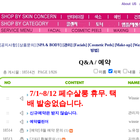
[공지사항]
[상품문의]
[
SPA & BODY]
[관리]
[
Facials]
[
Cosmetic Peels]
[
Make-up]
[
Wax
방법]
Q&A / 예약
이름
제목
내용
총 게시물 : 18514건 PAGE 1/926
7/1~8/12 페수살롱 휴무. 택
:::
Winnie
배 발송없습니다.
:::
신규예약은 받지 않습니다.
관리자
:::
예약캘린더
winnie
18514
[예약] 8월 예약 문의
노유정
(1)
18513
[기타] 환불문의
김민주
(1)