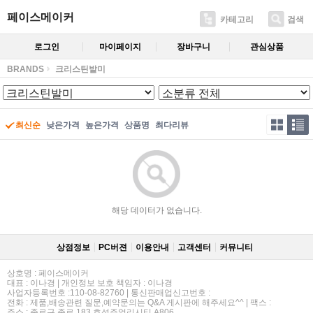
페이스메이커
카테고리
검색
로그인
마이페이지
장바구니
관심상품
BRANDS
크리스틴발미
최신순
낮은가격
높은가격
상품명
최다리뷰
해당 데이터가 없습니다.
상점정보
PC버젼
이용안내
고객센터
커뮤니티
상호명 : 페이스메이커
대표 : 이나경 | 개인정보 보호 책임자 : 이나경
사업자등록번호 :110-08-82760 | 통신판매업신고번호 :
전화 : 제품,배송관련 질문,예약문의는 Q&A 게시판에 해주세요^^ | 팩스 :
주소 : 종로구 종로 183 효성주얼리시티 A806