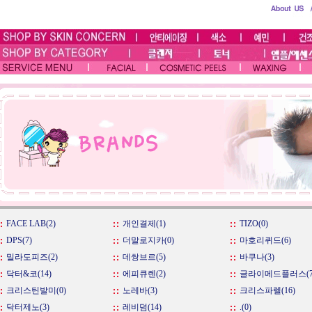
FACE LAB(2)
개인결제(1)
TIZO(0)
DPS(7)
더말로지카(0)
마호리퀴드(6)
밀라도피즈(2)
데쌍브르(5)
바쿠나(3)
닥터&코(14)
에피큐렌(2)
글라이메드플러스(7
크리스틴발미(0)
노레바(3)
크리스파렐(16)
닥터제노(3)
레비덤(14)
.(0)