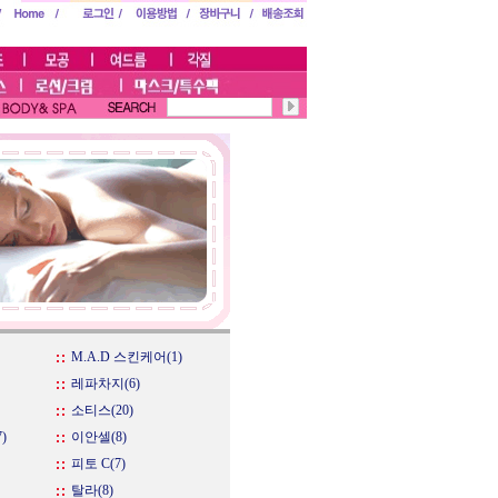
M.A.D 스킨케어(1)
레파차지(6)
소티스(20)
)
이안셀(8)
피토 C(7)
탈라(8)