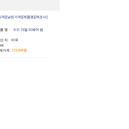
가격]
[낮은가격]
[제품명]
[제조사]
품 명 :
수드 더말 리페어 밤
 산 지 :
미국
 ml
매가격 :
119,000원