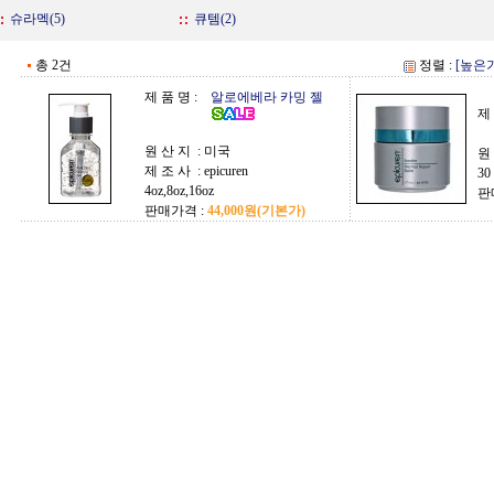
슈라멕(5)
큐템(2)
총 2건
정렬 :
[높은
제 품 명 :
알로에베라 카밍 젤
제 
원 산 지 :
미국
원
제 조 사 :
epicuren
30
4oz,8oz,16oz
판
판매가격 :
44,000원
(기본가)