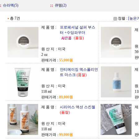
슈라멕(5)
큐템(2)
총 7건
정렬 :
[높은
제 품 명 :
프로페셔널 설퍼 부스
제 
터 +수딩파우더
(품절)
원
원 산 지 :
미국
59
2 oz
판
판매가격 :
55,000원
제 품 명 :
안티에이징 엑스폴리언
제 
트 마스크
(품절)
원 산 지 :
미국
원
118 ml
11
판매가격 :
89,000원
판
제 품 명 :
시리어스 액션 스킨젤
제 
(품절)
원 산 지 :
미국
원
118 ml
판매가격 :
99,000원
판