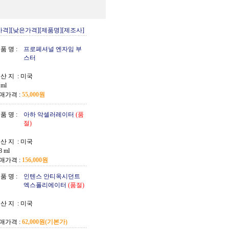
가격]
[낮은가격]
[제품명]
[제조사]
품 명 :
프로페셔널 엔자임 부
스터
 산 지 :
미국
 ml
매가격 :
55,000원
품 명 :
아하 악셀러레이터
(품
절)
 산 지 :
미국
8 ml
매가격 :
156,000원
품 명 :
인텐스 안티옥시던트
엑스폴리에이터
(품절)
 산 지 :
미국
매가격 :
62,000원
(기본가)