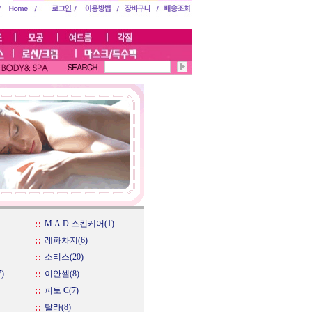
M.A.D 스킨케어(1)
레파차지(6)
소티스(20)
)
이안셀(8)
피토 C(7)
탈라(8)