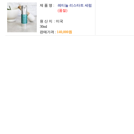
제 품 명 :
레티놀 리스타트 세럼
(품절)
원 산 지 :
미국
30ml
판매가격 :
140,000원