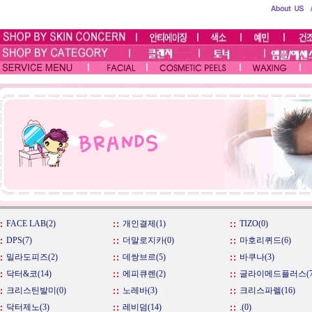
FACE LAB(2)
개인결제(1)
TIZO(0)
DPS(7)
더말로지카(0)
마호리퀴드(6)
밀라도피즈(2)
데쌍브르(5)
바쿠나(3)
닥터&코(14)
에피큐렌(2)
글라이메드플러스(7
크리스틴발미(0)
노레바(3)
크리스파렐(16)
닥터제노(3)
레비덤(14)
.(0)