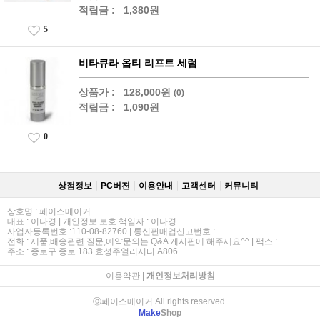
적립금 :
1,380원
5
비타큐라 옵티 리프트 세럼
상품가 :
128,000원
(0)
적립금 :
1,090원
0
상점정보
PC버젼
이용안내
고객센터
커뮤니티
상호명 : 페이스메이커
대표 : 이나경 | 개인정보 보호 책임자 : 이나경
사업자등록번호 :110-08-82760 | 통신판매업신고번호 :
전화 : 제품,배송관련 질문,예약문의는 Q&A 게시판에 해주세요^^ | 팩스 :
주소 : 종로구 종로 183 효성주얼리시티 A806
이용약관
|
개인정보처리방침
ⓒ페이스메이커 All rights reserved.
Make
Shop