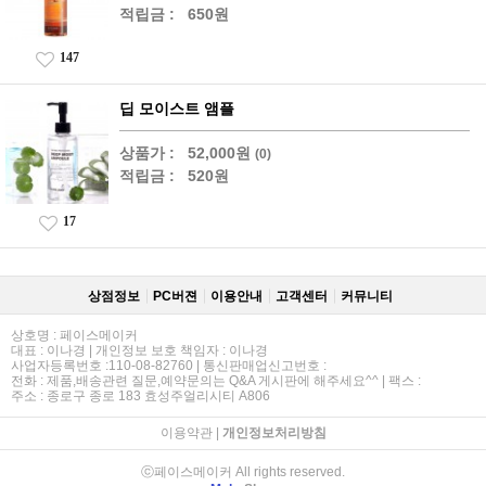
적립금 :
650원
147
딥 모이스트 앰플
상품가 :
52,000원
(0)
적립금 :
520원
17
상점정보
PC버젼
이용안내
고객센터
커뮤니티
상호명 : 페이스메이커
대표 : 이나경 | 개인정보 보호 책임자 : 이나경
사업자등록번호 :110-08-82760 | 통신판매업신고번호 :
전화 : 제품,배송관련 질문,예약문의는 Q&A 게시판에 해주세요^^ | 팩스 :
주소 : 종로구 종로 183 효성주얼리시티 A806
이용약관
|
개인정보처리방침
ⓒ페이스메이커 All rights reserved.